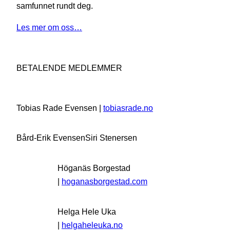
samfunnet rundt deg.
Les mer om oss…
BETALENDE MEDLEMMER
Tobias Rade Evensen |
tobiasrade.no
Bård-Erik Evensen
Siri Stenersen
Höganäs Borgestad
|
hoganasborgestad.com
Helga Hele Uka
|
helgaheleuka.no