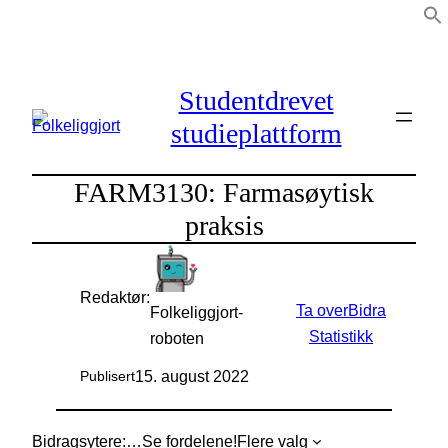
Hopp
til
innhold
Studentdrevet
studieplattform
FARM3130: Farmasøytisk
praksis
Redaktør:
Ta over
Bidra
Folkeliggjort-
Statistikk
roboten
15. august 2022
Publisert
Bidragsytere:
…
Se fordelene!
Flere valg