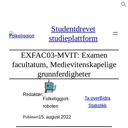
Hopp
til
innhold
Studentdrevet
studieplattform
EXFAC03-MVIT: Examen
facultatum, Medievitenskapelige
grunnferdigheter
Redaktør:
Ta over
Bidra
Folkeliggjort-
Statistikk
roboten
15. august 2022
Publisert