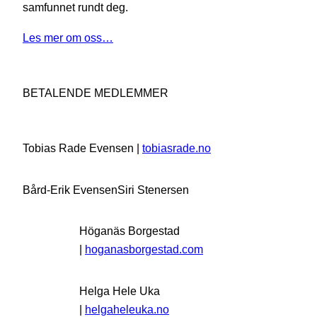
samfunnet rundt deg.
Les mer om oss…
BETALENDE MEDLEMMER
Tobias Rade Evensen |
tobiasrade.no
Bård-Erik Evensen
Siri Stenersen
Höganäs Borgestad
|
hoganasborgestad.com
Helga Hele Uka
|
helgaheleuka.no