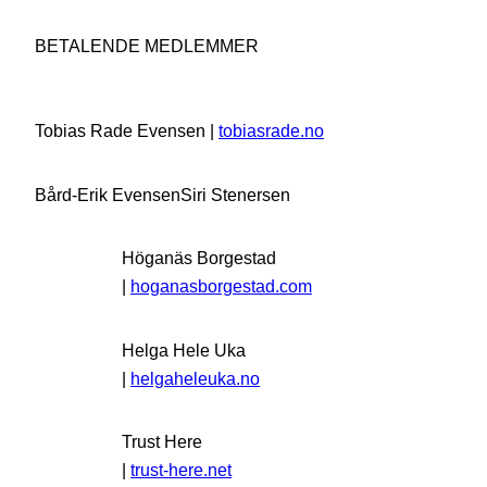
BETALENDE MEDLEMMER
Tobias Rade Evensen |
tobiasrade.no
Bård-Erik Evensen
Siri Stenersen
Höganäs Borgestad
|
hoganasborgestad.com
Helga Hele Uka
|
helgaheleuka.no
Trust Here
|
trust-here.net