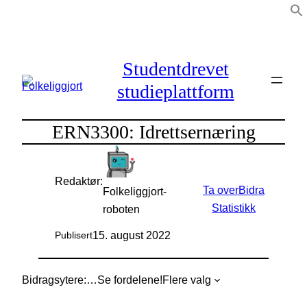
Hopp
til
innhold
Studentdrevet
studieplattform
ERN3300: Idrettsernæring
Redaktør:
Ta over
Bidra
Folkeliggjort-
Statistikk
roboten
15. august 2022
Publisert
Bidragsytere:
…
Se fordelene!
Flere valg