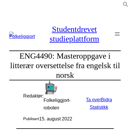
Hopp
til
innhold
Studentdrevet
studieplattform
ENG4490: Masteroppgave i
litterær oversettelse fra engelsk til
norsk
Redaktør:
Ta over
Bidra
Folkeliggjort-
Statistikk
roboten
15. august 2022
Publisert