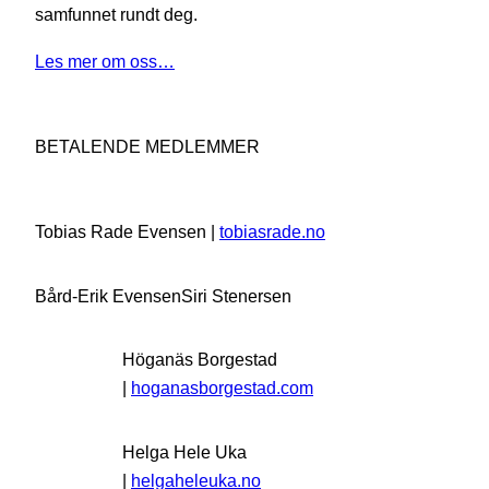
samfunnet rundt deg.
Les mer om oss…
BETALENDE MEDLEMMER
Tobias Rade Evensen |
tobiasrade.no
Bård-Erik Evensen
Siri Stenersen
Höganäs Borgestad
|
hoganasborgestad.com
Helga Hele Uka
|
helgaheleuka.no