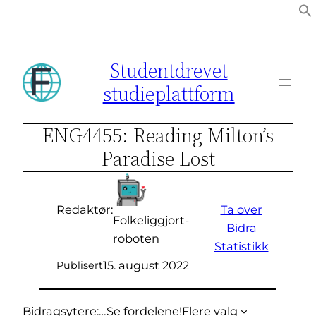
Hopp
til
innhold
Studentdrevet
studieplattform
ENG4455: Reading Milton’s
Paradise Lost
Ta over
Redaktør:
Folkeliggjort-
Bidra
roboten
Statistikk
15. august 2022
Publisert
Bidragsytere:
…
Se fordelene!
Flere valg