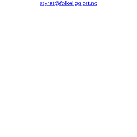
styret@folkeliggjort.no