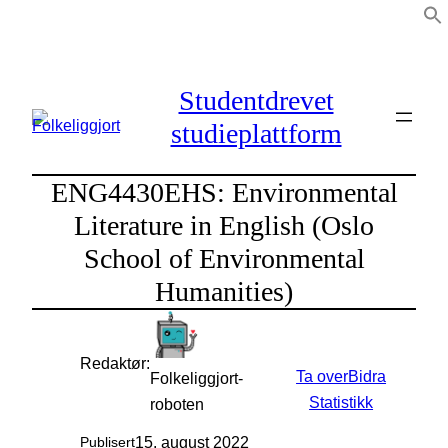
Hopp
til
innhold
Studentdrevet
studieplattform
ENG4430EHS: Environmental
Literature in English (Oslo
School of Environmental
Humanities)
Redaktør:
Ta over
Bidra
Folkeliggjort-
Statistikk
roboten
15. august 2022
Publisert