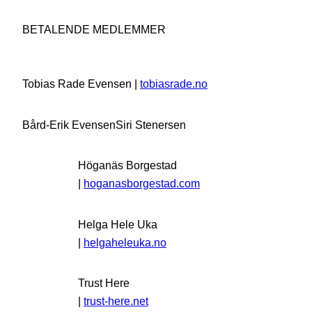
BETALENDE MEDLEMMER
Tobias Rade Evensen |
tobiasrade.no
Bård-Erik Evensen
Siri Stenersen
Höganäs Borgestad
|
hoganasborgestad.com
Helga Hele Uka
|
helgaheleuka.no
Trust Here
|
trust-here.net