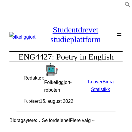
Hopp
til
innhold
Studentdrevet
studieplattform
ENG4427: Poetry in English
Redaktør:
Ta over
Bidra
Folkeliggjort-
Statistikk
roboten
15. august 2022
Publisert
Bidragsytere:
…
Se fordelene!
Flere valg