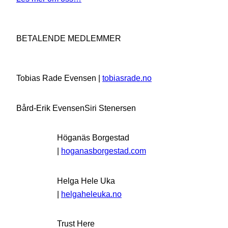
BETALENDE MEDLEMMER
Tobias Rade Evensen |
tobiasrade.no
Bård-Erik Evensen
Siri Stenersen
Höganäs Borgestad
|
hoganasborgestad.com
Helga Hele Uka
|
helgaheleuka.no
Trust Here