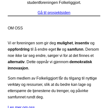
studentforeningen Folkeliggjort.
Gå til prosjektsiden
OM OSS
Vi er foreningen som gir deg
mulighet
,
insentiv
og
oppfordring
til å endre eget
liv
og
samfunn
. Dersom
noe ikke lar seg endre, sørger vi for at det finnes et
alternativ
. Dette oppnår vi gjennom
demokratisk
innovasjon
.
Som medlem av Folkeliggjort får du tilgang til nyttige
verktøy og ressurser, slik at du bedre kan lage og
etterspørre de tjenestene du trenger, og påvirke
samfunnet rundt deg.
Les mer om oss…