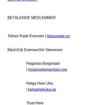
BETALENDE MEDLEMMER
Tobias Rade Evensen |
tobiasrade.no
Bård-Erik Evensen
Siri Stenersen
Höganäs Borgestad
|
hoganasborgestad.com
Helga Hele Uka
|
helgaheleuka.no
Trust Here