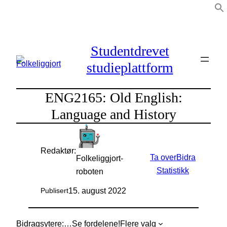
Hopp
til
innhold
Studentdrevet
studieplattform
ENG2165: Old English:
Language and History
Redaktør:
Ta over
Bidra
Folkeliggjort-
Statistikk
roboten
15. august 2022
Publisert
Bidragsytere:
…
Se fordelene!
Flere valg