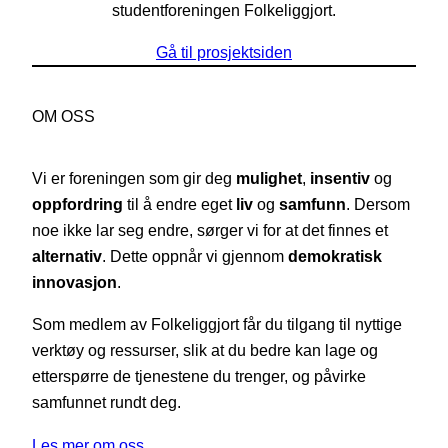
studentforeningen Folkeliggjort.
Gå til prosjektsiden
OM OSS
Vi er foreningen som gir deg
mulighet
,
insentiv
og
oppfordring
til å endre eget
liv
og
samfunn
. Dersom
noe ikke lar seg endre, sørger vi for at det finnes et
alternativ
. Dette oppnår vi gjennom
demokratisk
innovasjon
.
Som medlem av Folkeliggjort får du tilgang til nyttige
verktøy og ressurser, slik at du bedre kan lage og
etterspørre de tjenestene du trenger, og påvirke
samfunnet rundt deg.
Les mer om oss…