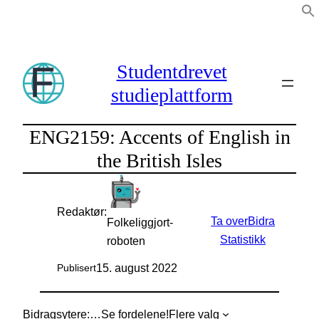
Hopp
til
innhold
Studentdrevet
studieplattform
ENG2159: Accents of English in
the British Isles
Redaktør:
Ta over
Bidra
Folkeliggjort-
Statistikk
roboten
15. august 2022
Publisert
Bidragsytere:
…
Se fordelene!
Flere valg