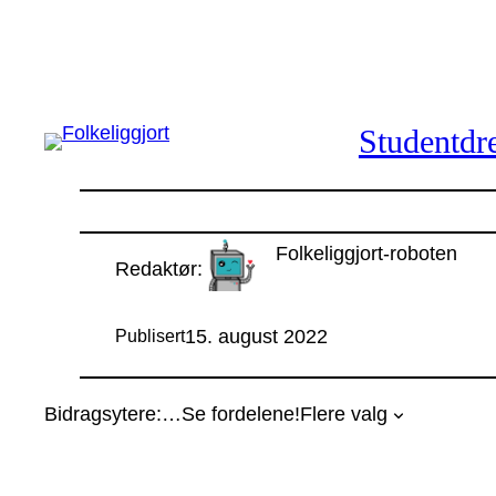
Hopp
til
innhold
Studentdre
Folkeliggjort-roboten
Redaktør:
15. august 2022
Publisert
Bidragsytere:
…
Se fordelene!
Flere valg