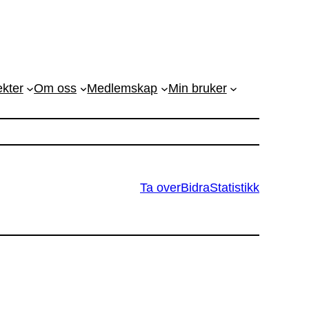
ekter
Om oss
Medlemskap
Min bruker
Ta over
Bidra
Statistikk