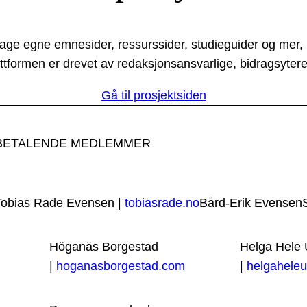
lage egne emnesider, ressurssider, studieguider og mer,
ttformen er drevet av redaksjonsansvarlige, bidragsytere
Gå til prosjektsiden
BETALENDE MEDLEMMER
Tobias Rade Evensen |
tobiasrade.no
Bård-Erik Evensen
Höganäs Borgestad
Helga Hele
|
hoganasborgestad.com
|
helgaheleu