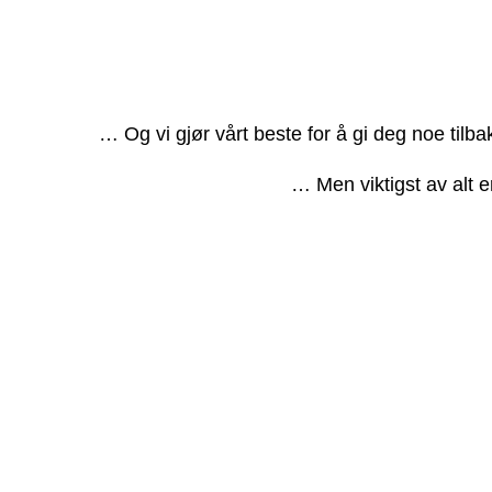
… Og vi gjør vårt beste for å gi deg noe tilb
… Men viktigst av alt e