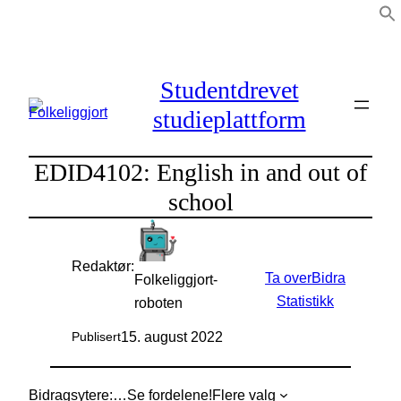
Hopp
til
innhold
Studentdrevet
studieplattform
EDID4102: English in and out of
school
Redaktør:
Ta over
Bidra
Folkeliggjort-
Statistikk
roboten
15. august 2022
Publisert
Bidragsytere:
…
Se fordelene!
Flere valg