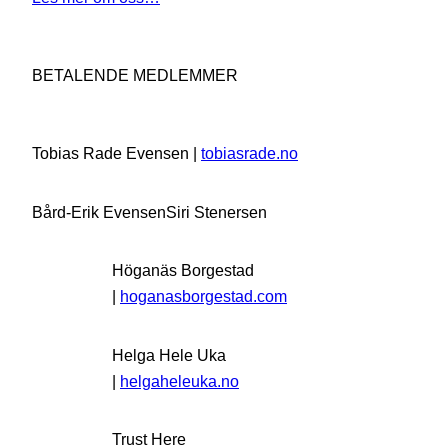
BETALENDE MEDLEMMER
Tobias Rade Evensen |
tobiasrade.no
Bård-Erik Evensen
Siri Stenersen
Höganäs Borgestad
|
hoganasborgestad.com
Helga Hele Uka
|
helgaheleuka.no
Trust Here