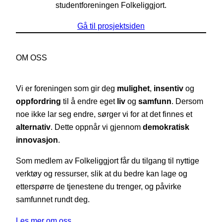
studentforeningen Folkeliggjort.
Gå til prosjektsiden
OM OSS
Vi er foreningen som gir deg
mulighet
,
insentiv
og
oppfordring
til å endre eget
liv
og
samfunn
. Dersom
noe ikke lar seg endre, sørger vi for at det finnes et
alternativ
. Dette oppnår vi gjennom
demokratisk
innovasjon
.
Som medlem av Folkeliggjort får du tilgang til nyttige
verktøy og ressurser, slik at du bedre kan lage og
etterspørre de tjenestene du trenger, og påvirke
samfunnet rundt deg.
Les mer om oss…