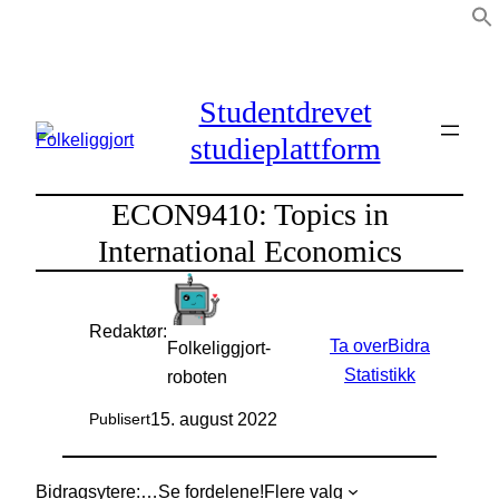
Hopp
til
innhold
Studentdrevet
studieplattform
ECON9410: Topics in
International Economics
Redaktør:
Ta over
Bidra
Folkeliggjort-
Statistikk
roboten
15. august 2022
Publisert
Bidragsytere:
…
Se fordelene!
Flere valg