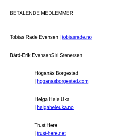
BETALENDE MEDLEMMER
Tobias Rade Evensen |
tobiasrade.no
Bård-Erik Evensen
Siri Stenersen
Höganäs Borgestad
|
hoganasborgestad.com
Helga Hele Uka
|
helgaheleuka.no
Trust Here
|
trust-here.net