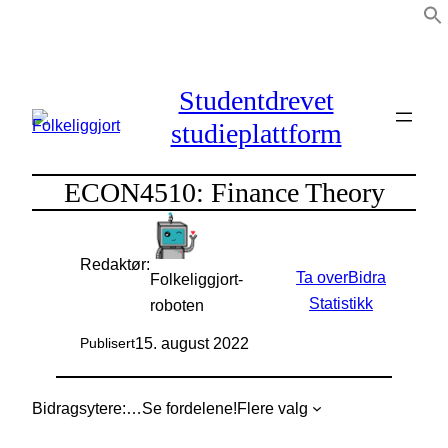
Hopp
til
innhold
Studentdrevet
studieplattform
ECON4510: Finance Theory
Redaktør:
Ta over
Bidra
Folkeliggjort-
Statistikk
roboten
15. august 2022
Publisert
Bidragsytere:
…
Se fordelene!
Flere valg