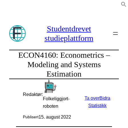
Hopp
til
innhold
Studentdrevet
studieplattform
ECON4160: Econometrics –
Modeling and Systems
Estimation
Redaktør:
Ta over
Bidra
Folkeliggjort-
Statistikk
roboten
15. august 2022
Publisert