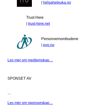
|
helgaheleuka.no
Trust Here
|
trust-here.net
Personvernombudene
|
pvo.no
Les mer om medlemskap…
SPONSET AV
…
Les mer om sponsorskap…