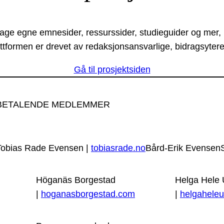
lage egne emnesider, ressurssider, studieguider og mer,
ttformen er drevet av redaksjonsansvarlige, bidragsytere
Gå til prosjektsiden
BETALENDE MEDLEMMER
Tobias Rade Evensen |
tobiasrade.no
Bård-Erik Evensen
Höganäs Borgestad
Helga Hele
|
hoganasborgestad.com
|
helgaheleu