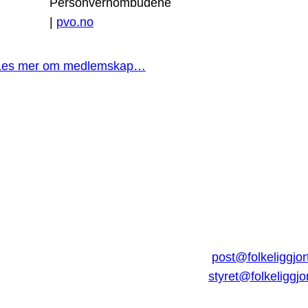
Personvernombudene
|
pvo.no
Les mer om medlemskap…
post@folkeliggjor
styret@folkeliggjo