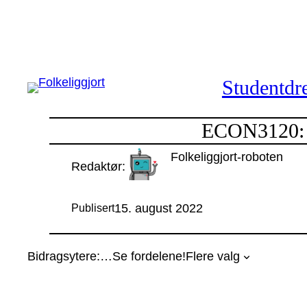
Hopp
til
innhold
Studentdre
ECON3120: M
Folkeliggjort-roboten
Redaktør:
15. august 2022
Publisert
Bidragsytere:
…
Se fordelene!
Flere valg