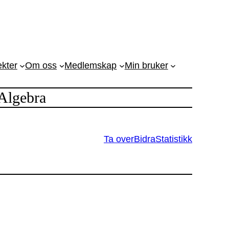
ekter
Om oss
Medlemskap
Min bruker
Algebra
Ta over
Bidra
Statistikk