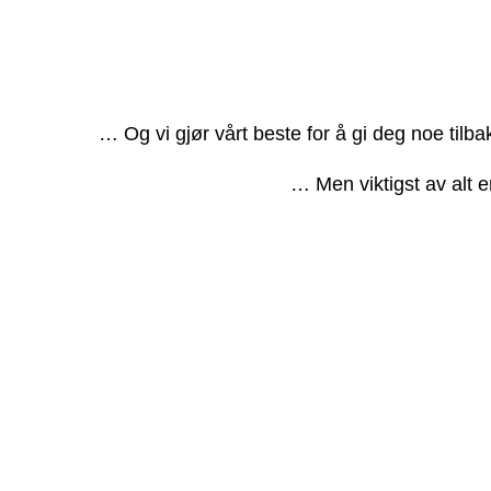
… Og vi gjør vårt beste for å gi deg noe tilb
… Men viktigst av alt e