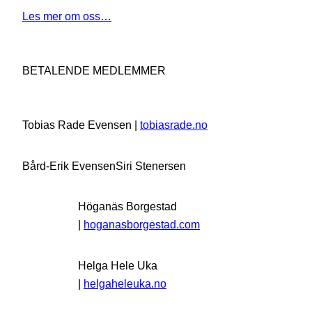
Les mer om oss…
BETALENDE MEDLEMMER
Tobias Rade Evensen |
tobiasrade.no
Bård-Erik Evensen
Siri Stenersen
Höganäs Borgestad
|
hoganasborgestad.com
Helga Hele Uka
|
helgaheleuka.no