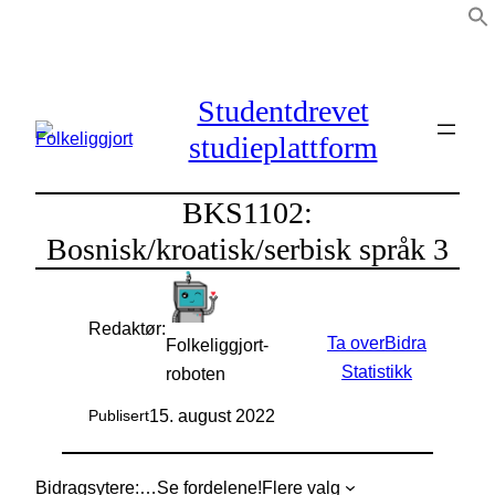
Hopp
til
innhold
Studentdrevet
studieplattform
BKS1102:
Bosnisk/kroatisk/serbisk språk 3
Redaktør:
Ta over
Bidra
Folkeliggjort-
Statistikk
roboten
15. august 2022
Publisert
Bidragsytere:
…
Se fordelene!
Flere valg