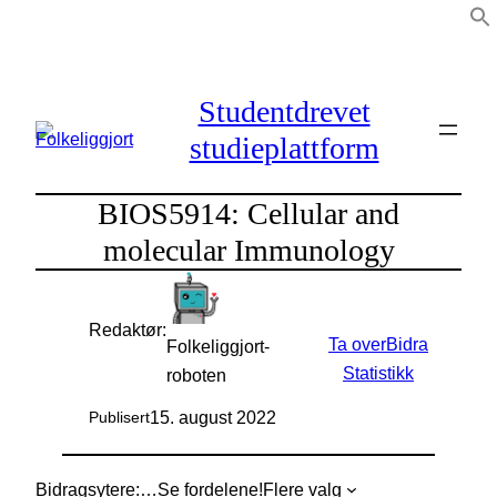
Hopp
til
innhold
Studentdrevet
studieplattform
BIOS5914: Cellular and
molecular Immunology
Redaktør:
Ta over
Bidra
Folkeliggjort-
Statistikk
roboten
15. august 2022
Publisert
Bidragsytere:
…
Se fordelene!
Flere valg