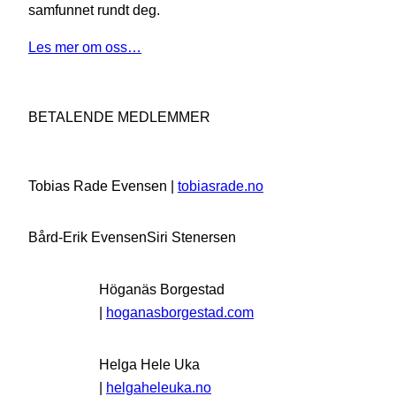
samfunnet rundt deg.
Les mer om oss…
BETALENDE MEDLEMMER
Tobias Rade Evensen |
tobiasrade.no
Bård-Erik Evensen
Siri Stenersen
Höganäs Borgestad
|
hoganasborgestad.com
Helga Hele Uka
|
helgaheleuka.no