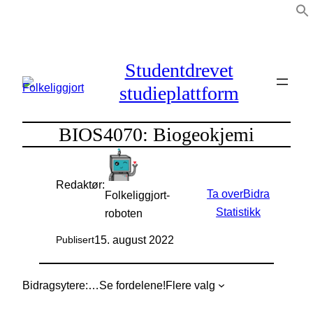
Hopp
til
innhold
Studentdrevet
studieplattform
BIOS4070: Biogeokjemi
Redaktør:
Ta over
Bidra
Folkeliggjort-
Statistikk
roboten
15. august 2022
Publisert
Bidragsytere:
…
Se fordelene!
Flere valg