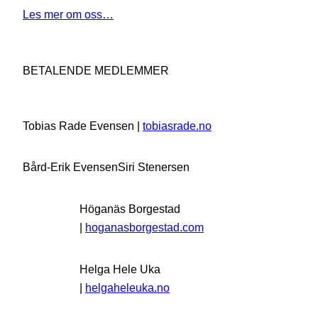
Les mer om oss…
BETALENDE MEDLEMMER
Tobias Rade Evensen |
tobiasrade.no
Bård-Erik Evensen
Siri Stenersen
Höganäs Borgestad
|
hoganasborgestad.com
Helga Hele Uka
|
helgaheleuka.no