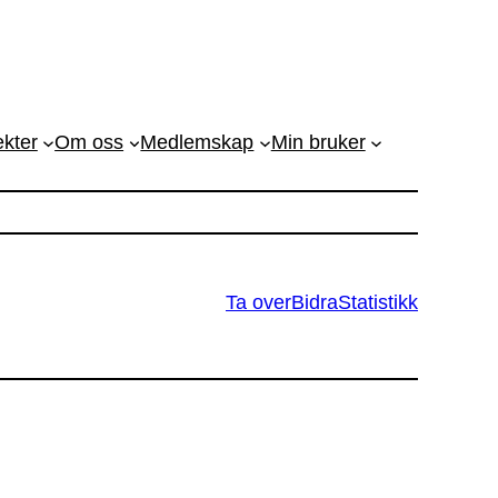
ekter
Om oss
Medlemskap
Min bruker
Ta over
Bidra
Statistikk