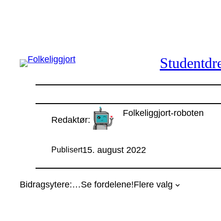
Hopp
til
innhold
Studentdre
Folkeliggjort-roboten
Redaktør:
15. august 2022
Publisert
Bidragsytere:
…
Se fordelene!
Flere valg