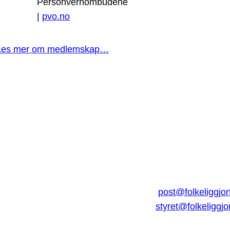
Personvernombudene
|
pvo.no
Les mer om medlemskap…
post@folkeliggjor
styret@folkeliggjo