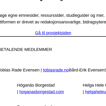
lage egne emnesider, ressurssider, studieguider og mer,
ttformen er drevet av redaksjonsansvarlige, bidragsytere
Gå til prosjektsiden
BETALENDE MEDLEMMER
Tobias Rade Evensen |
tobiasrade.no
Bård-Erik Evensen
Höganäs Borgestad
Helga Hele
|
hoganasborgestad.com
|
helgaheleu