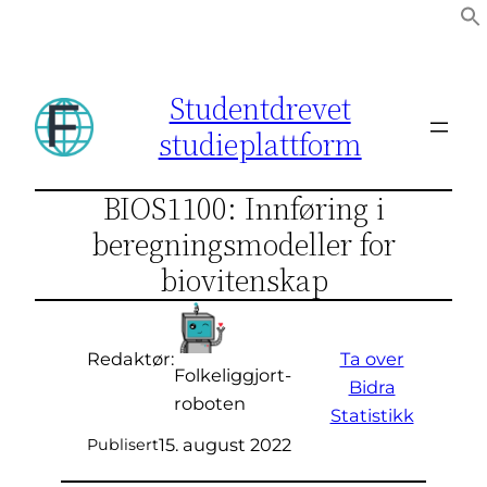
Hopp
til
innhold
Studentdrevet
studieplattform
BIOS1100: Innføring i
beregningsmodeller for
biovitenskap
Ta over
Redaktør:
Folkeliggjort-
Bidra
roboten
Statistikk
15. august 2022
Publisert