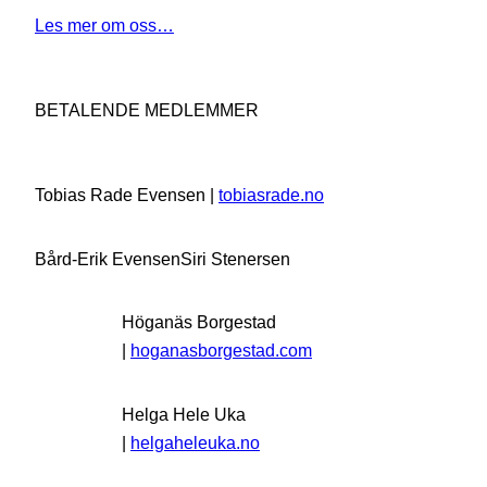
Les mer om oss…
BETALENDE MEDLEMMER
Tobias Rade Evensen |
tobiasrade.no
Bård-Erik Evensen
Siri Stenersen
Höganäs Borgestad
|
hoganasborgestad.com
Helga Hele Uka
|
helgaheleuka.no