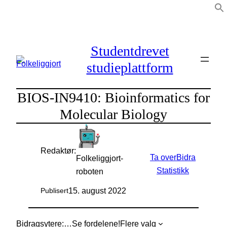
Hopp
til
innhold
Studentdrevet
studieplattform
BIOS-IN9410: Bioinformatics for
Molecular Biology
Redaktør:
Ta over
Bidra
Folkeliggjort-
Statistikk
roboten
15. august 2022
Publisert
Bidragsytere:
…
Se fordelene!
Flere valg