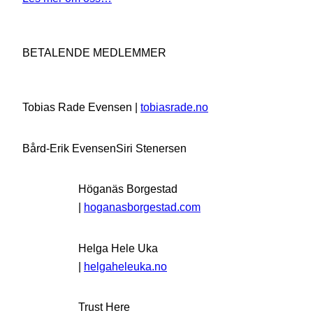
BETALENDE MEDLEMMER
Tobias Rade Evensen |
tobiasrade.no
Bård-Erik Evensen
Siri Stenersen
Höganäs Borgestad
|
hoganasborgestad.com
Helga Hele Uka
|
helgaheleuka.no
Trust Here