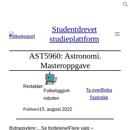
Hopp
til
innhold
Studentdrevet
studieplattform
AST5960: Astronomi.
Masteroppgave
Redaktør:
Ta over
Bidra
Folkeliggjort-
Statistikk
roboten
15. august 2022
Publisert
Bidragsytere:
…
Se fordelene!
Flere valg