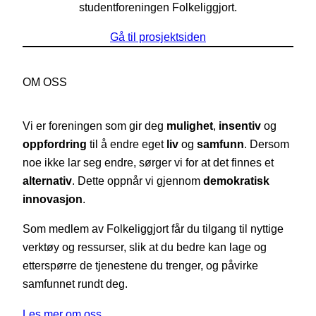
studentforeningen Folkeliggjort.
Gå til prosjektsiden
OM OSS
Vi er foreningen som gir deg
mulighet
,
insentiv
og
oppfordring
til å endre eget
liv
og
samfunn
. Dersom
noe ikke lar seg endre, sørger vi for at det finnes et
alternativ
. Dette oppnår vi gjennom
demokratisk
innovasjon
.
Som medlem av Folkeliggjort får du tilgang til nyttige
verktøy og ressurser, slik at du bedre kan lage og
etterspørre de tjenestene du trenger, og påvirke
samfunnet rundt deg.
Les mer om oss…