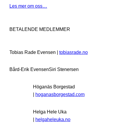
Les mer om oss…
BETALENDE MEDLEMMER
Tobias Rade Evensen |
tobiasrade.no
Bård-Erik Evensen
Siri Stenersen
Höganäs Borgestad
|
hoganasborgestad.com
Helga Hele Uka
|
helgaheleuka.no