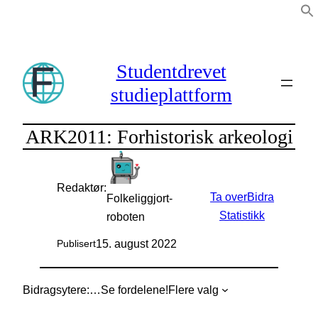
Hopp
til
innhold
Studentdrevet
studieplattform
ARK2011: Forhistorisk arkeologi
Redaktør:
Ta over
Bidra
Folkeliggjort-
Statistikk
roboten
15. august 2022
Publisert
Bidragsytere:
…
Se fordelene!
Flere valg