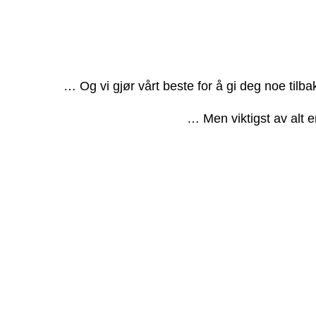
… Og vi gjør vårt beste for å gi deg noe tilb
… Men viktigst av alt e