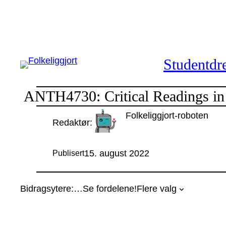
Hopp
til
innhold
Studentdre
ANTH4730: Critical Readings in 
Folkeliggjort-roboten
Redaktør:
15. august 2022
Publisert
Bidragsytere:
…
Se fordelene!
Flere valg