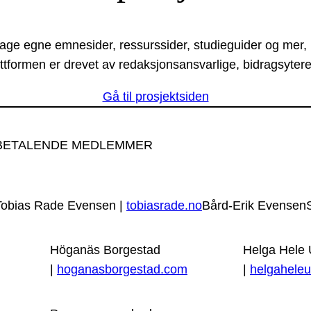
lage egne emnesider, ressurssider, studieguider og mer,
ttformen er drevet av redaksjonsansvarlige, bidragsytere
Gå til prosjektsiden
BETALENDE MEDLEMMER
Tobias Rade Evensen |
tobiasrade.no
Bård-Erik Evensen
Höganäs Borgestad
Helga Hele
|
hoganasborgestad.com
|
helgaheleu