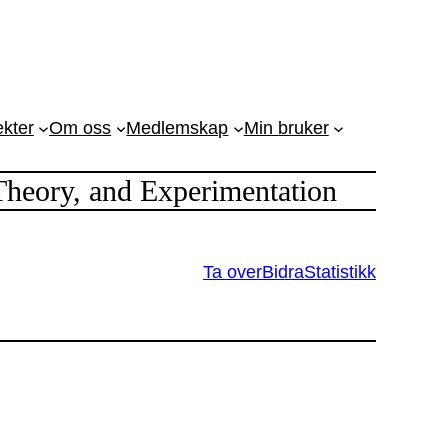
ekter
Om oss
Medlemskap
Min bruker
Theory, and Experimentation
Ta over
Bidra
Statistikk