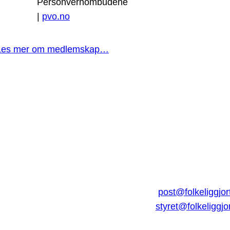
Personvernombudene
|
pvo.no
Les mer om medlemskap…
post@folkeliggjor
styret@folkeliggjo