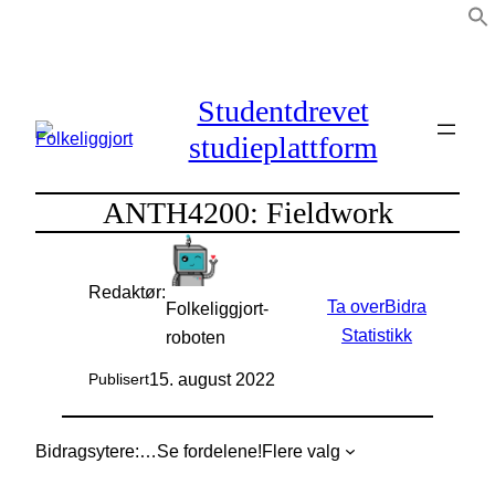
Hopp
til
innhold
Studentdrevet
studieplattform
ANTH4200: Fieldwork
Redaktør:
Ta over
Bidra
Folkeliggjort-
Statistikk
roboten
15. august 2022
Publisert
Bidragsytere:
…
Se fordelene!
Flere valg