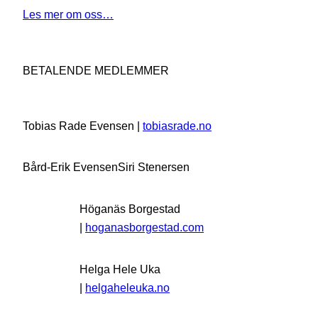
Les mer om oss…
BETALENDE MEDLEMMER
Tobias Rade Evensen |
tobiasrade.no
Bård-Erik Evensen
Siri Stenersen
Höganäs Borgestad
|
hoganasborgestad.com
Helga Hele Uka
|
helgaheleuka.no