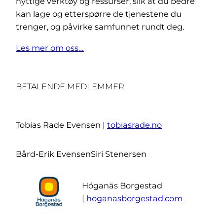
nyttige verktøy og ressurser, slik at du bedre
kan lage og etterspørre de tjenestene du
trenger, og påvirke samfunnet rundt deg.
Les mer om oss…
BETALENDE MEDLEMMER
Tobias Rade Evensen |
tobiasrade.no
Bård-Erik Evensen
Siri Stenersen
Höganäs Borgestad
|
hoganasborgestad.com