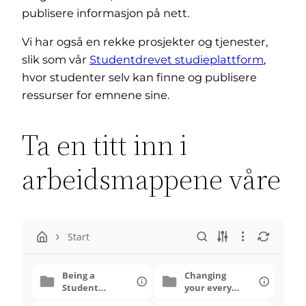
publisere informasjon på nett.
Vi har også en rekke prosjekter og tjenester,
slik som vår
Studentdrevet studieplattform
,
hvor studenter selv kan finne og publisere
ressurser for emnene sine.
Ta en titt inn i
arbeidsmappene våre
Start
Being a
Changing
Student
your every
Association
day study and