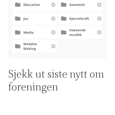
higher
Education
Gammelt
education
Jus
Kjernekraft
Utøvende
Media
musikk
Website
Making
Sjekk ut siste nytt om
foreningen