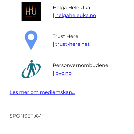
Helga Hele Uka
|
helgaheleuka.no
Trust Here
|
trust-here.net
Personvernombudene
|
pvo.no
Les mer om medlemskap…
SPONSET AV