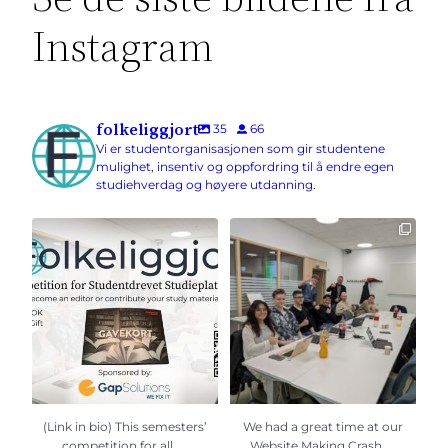
Instagram
folkeliggjort
35
66
Vi er studentorganisasjonen som gir studentene
mulighet, insentiv og oppfordring til å endre egen
studiehverdag og høyere utdanning.
(Link in bio) This semesters’
We had a great time at our
competition for all
...
Website Making Crash
...
6
0
10
0
(Link in bio) This semesters’
We had a great time at our
…
…
competition for all
Website Making Crash