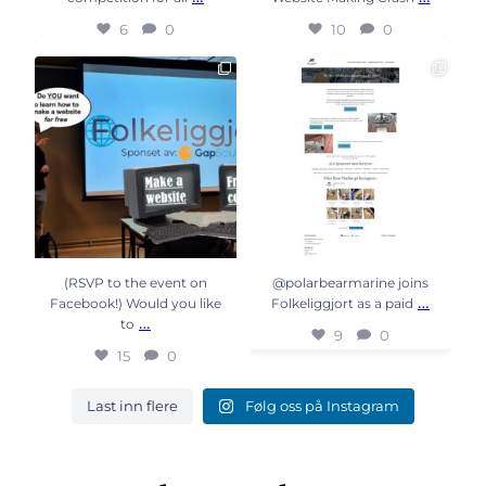
6
0
10
0
(RSVP to the event on
@polarbearmarine joins
Facebook!) Would you like to
...
Folkeliggjort as a paid
...
15
0
9
0
(RSVP to the event on
@polarbearmarine joins
…
Facebook!) Would you like
Folkeliggjort as a paid
…
to
9
0
15
0
Last inn flere
Følg oss på Instagram