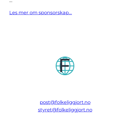
…
Les mer om sponsorskap…
post@folkeliggjort.no
styret@folkeliggjort.no